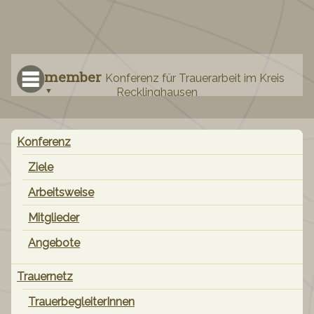
remember
Konferenz für Trauerarbeit im Kreis
Recklinghausen
Navigation
Konferenz
überspringen
Ziele
Arbeitsweise
Mitglieder
Angebote
Trauernetz
TrauerbegleiterInnen